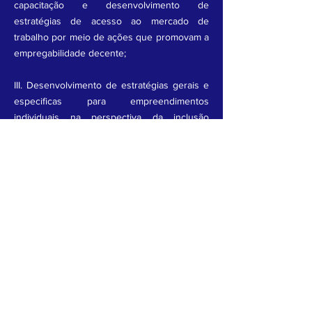
capacitação e desenvolvimento de
estratégias de acesso ao mercado de
trabalho por meio de ações que promovam a
empregabilidade decente;
III. Desenvolvimento de estratégias gerais e
especificas para empreendimentos
individuais na perspectiva da inclusão
socioprodutiva e geração de renda;
IV. Estruturação de estratégias de estudos
aplicados aos temas de tecnologias sociais
voltadas para estratégias de inclusão
socioprodutiva através de organização de
planos, programas e projetos de
enfrentamento da pobreza; e
V. Estruturação de serviços específicos
voltados a qualidade dos empreendimentos
econômicos coletivos e individuais que